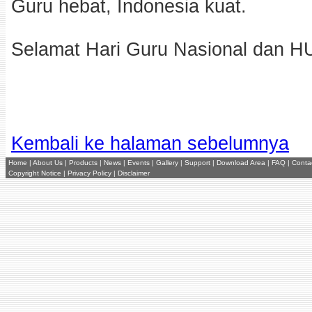
Guru hebat, Indonesia kuat.
Selamat Hari Guru Nasional dan 
Kembali ke halaman sebelumnya
Home
|
About Us
|
Products
|
News
|
Events
|
Gallery
|
Support
|
Download Area
|
FAQ
|
Conta
Copyright Notice
|
Privacy Policy
|
Disclaimer