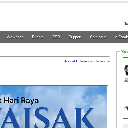
Na
Workshop
Events
CSR
Support
Catalogue
e-Catal
Kembali ke halaman sebelumnya