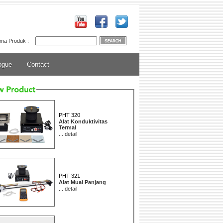
ma Produk :
ogue
Contact
PHT 320
Alat Konduktivitas
Termal
...
detail
PHT 321
Alat Muai Panjang
...
detail