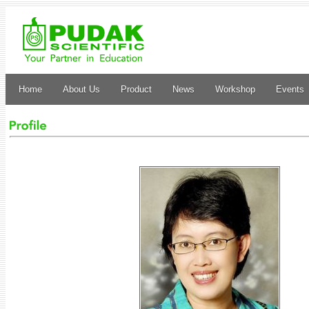
Home
About Us
Product
News
Workshop
Events