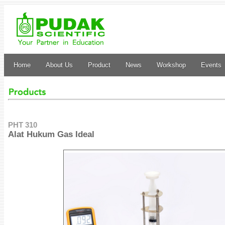
Home
About Us
Product
News
Workshop
Events
PHT 310
Alat Hukum Gas Ideal