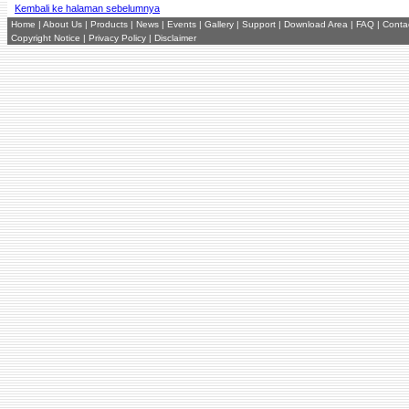
Kembali ke halaman sebelumnya
Home
|
About Us
|
Products
|
News
|
Events
|
Gallery
|
Support
|
Download Area
|
FAQ
|
Conta
Copyright Notice
|
Privacy Policy
|
Disclaimer