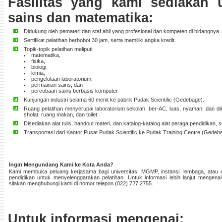
Fasilitas yang kami sediakan 
sains dan matematika:
Didukung oleh pemateri dan staf ahli yang profesional dan kompeten di bidangnya.
Sertifikat pelatihan berbobot 30 jam, serta memiliki angka kredit.
Topik-topik pelatihan meliputi:
matematika,
fisika,
biologi,
kimia,
pengelolaan laboratorium,
permainan sains, dan
percobaan sains berbasis komputer
Kunjungan industri selama 60 menit ke pabrik Pudak Scientific (Gedebage).
Ruang pelatihan menyerupai laboratorium sekolah, ber-AC, luas, nyaman, dan dilen
sholat, ruang makan, dan toilet.
Disediakan alat tulis, handout materi, dan katalog-katalog alat peraga pendidikan, s
Transportasi dari Kantor Pusat Pudak Scientific ke Pudak Training Centre (Gedeb
Ingin Mengundang Kami ke Kota Anda?
Kami membuka peluang kerjasama bagi universitas, MGMP, instansi, lembaga, atau o
pendidikan untuk menyelenggarakan pelatihan. Untuk informasi lebih lanjut mengena
silakan menghubungi kami di nomor telepon (022) 727 2755.
Untuk informasi mengenai: