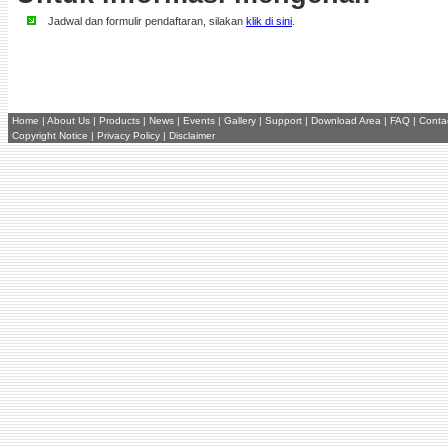
Jadwal dan formulir pendaftaran, silakan
klik di sini
.
Home
|
About Us
|
Products
|
News
|
Events
|
Gallery
|
Support
|
Download Area
|
FAQ
|
Conta
Copyright Notice
|
Privacy Policy
|
Disclaimer