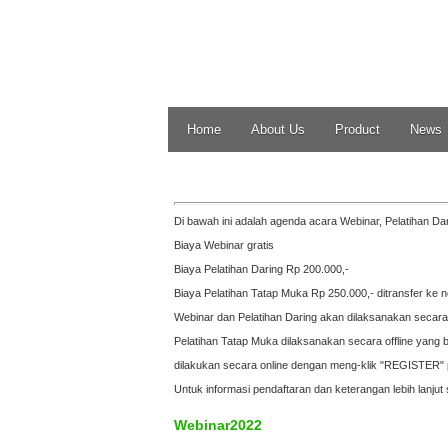
Home
About Us
Product
News
Di bawah ini adalah agenda acara Webinar, Pelatihan Da
Biaya Webinar gratis
Biaya Pelatihan Daring Rp 200.000,-
Biaya Pelatihan Tatap Muka Rp 250.000,- ditransfer ke 
Webinar dan Pelatihan Daring akan dilaksanakan secara o
Pelatihan Tatap Muka dilaksanakan secara offline yang 
dilakukan secara online dengan meng-klik "REGISTER" p
Untuk informasi pendaftaran dan keterangan lebih lanjut 
Webinar2022