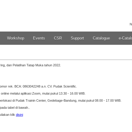
N
Workshop
Events
CSR
Support
Catalogue
e-Catal
ring, dan Pelatihan Tatap Muka tahun 2022.
nomor rek. BCA: 0863042248 a.n. CV. Pudak Scientific.
nline melalui aplikasi Zoom, mulai pukul 13.30 - 16.00 WIB.
berlokasi di Pudak Trainin Center, Gedebage-Bandung, mulai pukul 08.00 - 17.00 WIB.
ada tabel di bawah..
silakan klik
disini